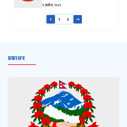
५ असोज, २०८२
१
२
३
प्रकाशन