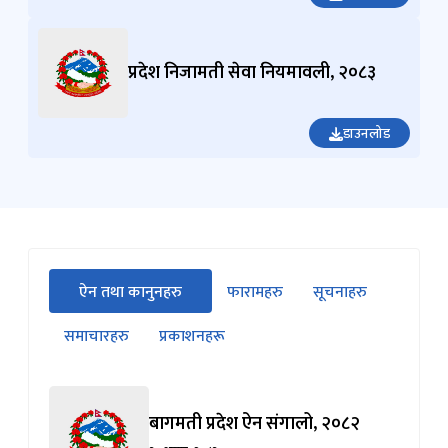
प्रदेश निजामती सेवा नियमावली, २०८३
डाउनलोड
सीधा
ऐन तथा कानुनहरु
फारामहरु
सूचनाहरु
पहिलो
(सक्रिय ट्याब)
ट्याबको
समाचारहरु
प्रकाशनहरू
सामग्रीमा
जानुहोस्
बागमती प्रदेश ऐन संगालो, २०८२