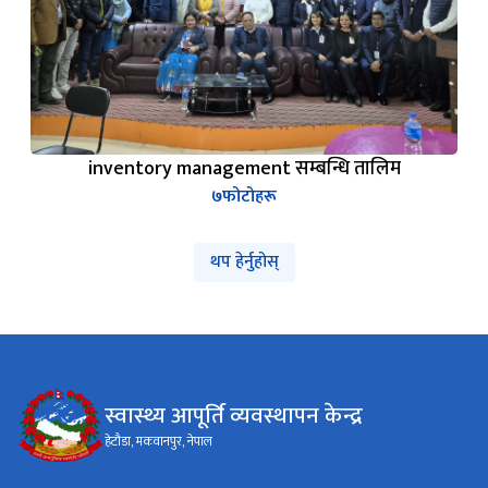
inventory management सम्बन्धि तालिम
७
फोटोहरू
थप हेर्नुहोस्
स्वास्थ्य आपूर्ति व्यवस्थापन केन्द्र
हेटौडा, मकवानपुर, नेपाल