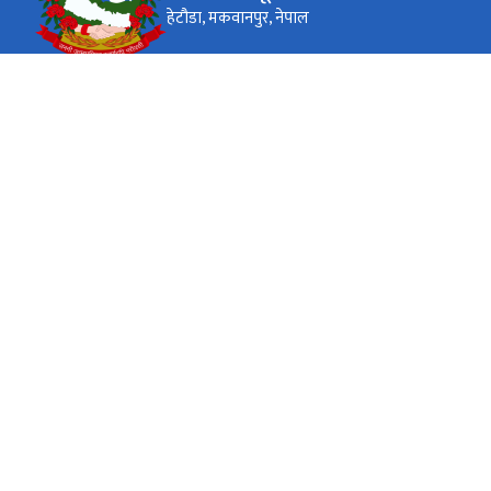
हेटौडा, मकवानपुर, नेपाल
कार्यालय समय
जाडो (कार्तिक १६ देखि माघ १५)
(०९:०० - ४:००) बजे
सोमबार - शुक्रबार
गर्मी (माघ १६ देखि कार्तिक १५)
(०९:०० - ५:००) बजे
सोमबार - शुक्रबार