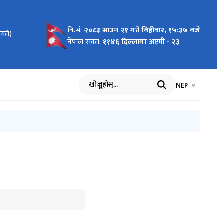
वि.सं:
२०८३ साउन २१ गते बिहीबार, १५:३७ बजे
गते)
)
)
)
)
)
)
)
)
)
)
न्धी सूचना
नेपाल संवत:
११४६ दिल्लागा अष्टमी - २३
भाषा चयन गर्नुह
भाषा प
NEP
खोज्नुहोस्