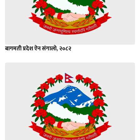
बागमती प्रदेश ऐन संगालो, २०८२